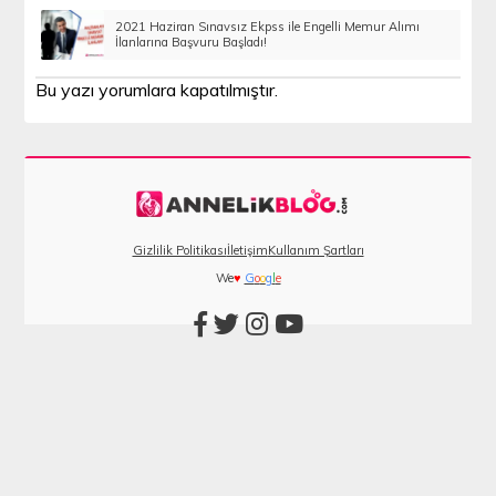
2021 Haziran Sınavsız Ekpss ile Engelli Memur Alımı
İlanlarına Başvuru Başladı!
Bu yazı yorumlara kapatılmıştır.
Gizlilik Politikası
İletişim
Kullanım Şartları
We
♥
G
o
o
g
l
e