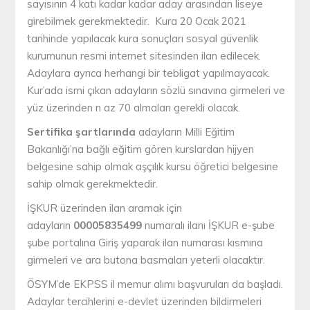
sayısının 4 katı kadar kadar aday arasından liseye
girebilmek gerekmektedir. Kura 20 Ocak 2021
tarihinde yapılacak kura sonuçları sosyal güvenlik
kurumunun resmi internet sitesinden ilan edilecek.
Adaylara ayrıca herhangi bir tebligat yapılmayacak.
Kur’ada ismi çıkan adayların sözlü sınavına girmeleri ve
yüz üzerinden n az 70 almaları gerekli olacak.
Sertifika şartlarında
adayların Milli Eğitim
Bakanlığı’na bağlı eğitim gören kurslardan hijyen
belgesine sahip olmak aşçılık kursu öğretici belgesine
sahip olmak gerekmektedir.
İŞKUR üzerinden ilan aramak için
adayların
00005835499
numaralı ilanı İŞKUR e-şube
şube portalına Giriş yaparak ilan numarası kısmına
girmeleri ve ara butona basmaları yeterli olacaktır.
ÖSYM’de EKPSS il memur alımı başvuruları da başladı.
Adaylar tercihlerini e-devlet üzerinden bildirmeleri