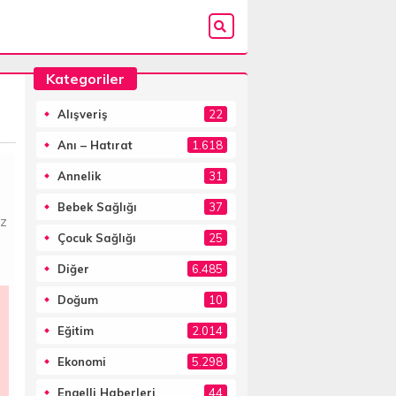
Kategoriler
Alışveriş
22
Anı – Hatırat
1.618
Annelik
31
Bebek Sağlığı
37
iz
Çocuk Sağlığı
25
Diğer
6.485
Doğum
10
Eğitim
2.014
Ekonomi
5.298
Engelli Haberleri
44