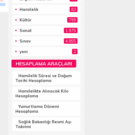
Hamilelik
83
Kültür
799
Sanat
1.975
Sınav
4.855
yeni
2
HESAPLAMA ARAÇLARI
Hamilelik Süresi ve Doğum
Tarihi Hesaplama
Hamilelikte Alınacak Kilo
Hesaplama
Yumurtlama Dönemi
Hesaplama
Sağlık Bakanlığı Resmi Aşı
Takvimi