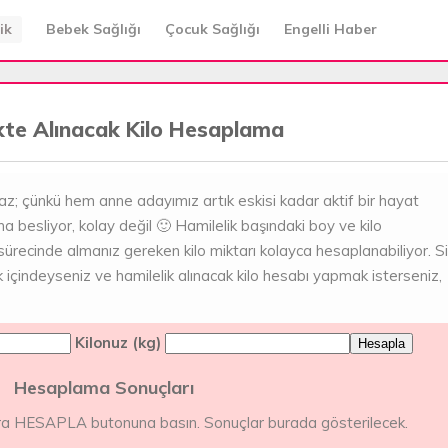
ik
Bebek Sağlığı
Çocuk Sağlığı
Engelli Haber
kte Alınacak Kilo Hesaplama
maz; çünkü hem anne adayımız artık eskisi kadar aktif bir hayat
 besliyor, kolay değil 🙂 Hamilelik başındaki boy ve kilo
 sürecinde almanız gereken kilo miktarı kolayca hesaplanabiliyor. S
 içindeyseniz ve hamilelik alınacak kilo hesabı yapmak isterseniz,
Kilonuz (kg)
Hesaplama Sonuçları
onra HESAPLA butonuna basın. Sonuçlar burada gösterilecek.