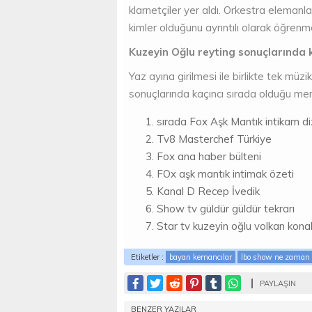
klarnetçiler yer aldı. Orkestra elemanla
kimler olduğunu ayrıntılı olarak öğrenm
Kuzeyin Oğlu reyting sonuçlarında 
Yaz ayına girilmesi ile birlikte tek mü
sonuçlarında kaçıncı sırada olduğu me
sırada Fox Aşk Mantık intikam diz
Tv8 Masterchef Türkiye
Fox ana haber bülteni
FOx aşk mantık intimak özeti
Kanal D Recep İvedik
Show tv güldür güldür tekrarı
Star tv kuzeyin oğlu volkan kona
Etiketler :
bayan kemancılar
İbo show ne zaman 
PAYLAŞIN
BENZER YAZILAR