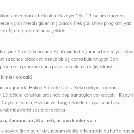
arı kimler olacak belli oldu. Kuzeyin Oğlu 13. bölüm fragmanı,
nlerce kişinin merakı giderilmiş olacak. Pek çok show programı yaz
yaptı. İşte o programlar şu şekilde;
likte yine Star tv kanalında Eylül ayında başlaması bekleniyor. Kana
yeni sezonda olacak mı henüz bir açıklama bulunmuyor. Son
programın program günü pazartesi olarak değiştirilmişti.
kimler olacak?
programda Hakan Altun ile Deniz Seki canlı performans
k 13. bölüm konukları arasında pop sanatçıları yer alacak. Hüseyin
r, Ceyhun Damla, Haktan ve Tuğçe Kandemir gibi sanatçılar
rak müziklerini seslendirecekler.
sı, Kemancılar, Klarnetçilerden kimler var?
ık söylediği ve gurur duyuyorum dediği orkestrada bu hafta baya