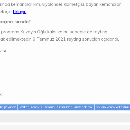
rında kemancılar kim, viyolonsel, klarnetçisi, bayan kemancıları
ek için
tıklayın
kaçıncı sırada?
zik programı Kuzeyin Oğlu kaldı ve bu sebeple de reyting
rak edilmektedir. 9 Temmuz 2021 reyting sonuçları açıklandı.
isi
k
başlayacak
Volkan Konak 16 temmuz konukları kimler olacak
volkan konak orkestras