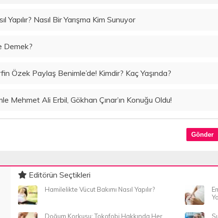
l Yapılır? Nasıl Bir Yarışma Kim Sunuyor
Ne Demek?
rfin Özek Paylaş Benimle’de! Kimdir? Kaç Yaşında?
 Mehmet Ali Erbil, Gökhan Çınar’ın Konuğu Oldu!
Editörün Seçtikleri
Hamilelikte Vücut Bakımı Nasıl Yapılır?
Em
Ya
Doğum Korkusu: Tokofobi Hakkında Her
Su