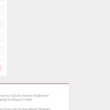
zirme Sütyeni Alırken Kadınların
ptığı En Büyük 5 Hata
ni Sancı ile Doğum Nedir? Riskleri