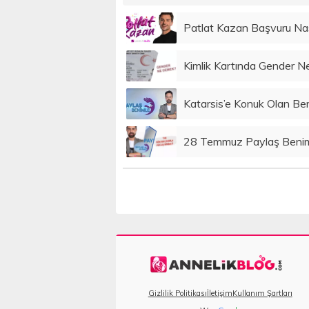
Patlat Kazan Başvuru Nası
Kimlik Kartında Gender 
Katarsis’e Konuk Olan Be
28 Temmuz Paylaş Benimle
Gizlilik Politikası
İletişim
Kullanım Şartları