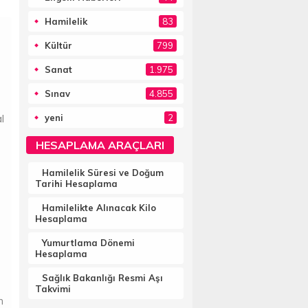
Hamilelik
83
Kültür
799
Sanat
1.975
Sınav
4.855
l
yeni
2
HESAPLAMA ARAÇLARI
Hamilelik Süresi ve Doğum
Tarihi Hesaplama
Hamilelikte Alınacak Kilo
Hesaplama
Yumurtlama Dönemi
Hesaplama
Sağlık Bakanlığı Resmi Aşı
Takvimi
n