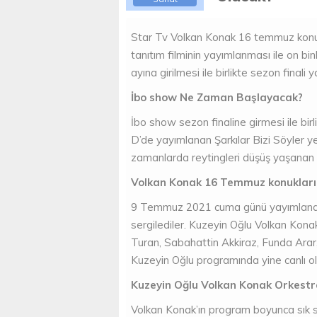
Star Tv Volkan Konak 16 temmuz konukl
tanıtım filminin yayımlanması ile on bi
ayına girilmesi ile birlikte sezon finali 
İbo show Ne Zaman Başlayacak?
İbo show sezon finaline girmesi ile bir
D’de yayımlanan Şarkılar Bizi Söyler 
zamanlarda reytingleri düşüş yaşanan 
Volkan Konak 16 Temmuz konukları 
9 Temmuz 2021 cuma günü yayımlanan 
sergilediler. Kuzeyin Oğlu Volkan Kona
Turan, Sabahattin Akkiraz, Funda Ara
Kuzeyin Oğlu programında yine canlı ola
Kuzeyin Oğlu Volkan Konak Orkestra
Volkan Konak’ın program boyunca sık s