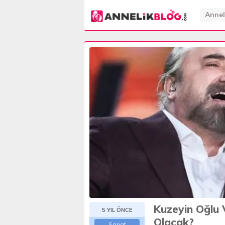
Annel
Kuzeyin Oğlu 
5 YIL ÖNCE
Olacak?
Sanat