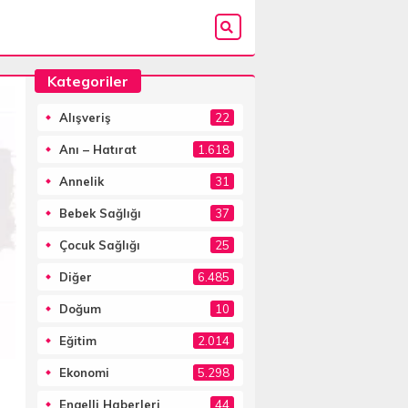
Kategoriler
Alışveriş
22
Anı – Hatırat
1.618
Annelik
31
Bebek Sağlığı
37
Çocuk Sağlığı
25
Diğer
6.485
Doğum
10
Eğitim
2.014
Ekonomi
5.298
Engelli Haberleri
44