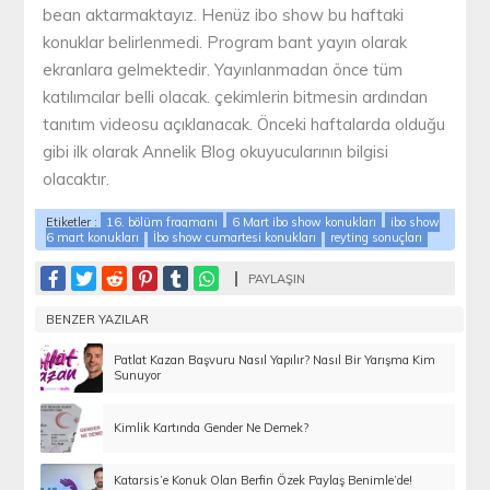
bean aktarmaktayız. Henüz ibo show bu haftaki
konuklar belirlenmedi. Program bant yayın olarak
ekranlara gelmektedir. Yayınlanmadan önce tüm
katılımcılar belli olacak. çekimlerin bitmesin ardından
tanıtım videosu açıklanacak. Önceki haftalarda olduğu
gibi ilk olarak Annelik Blog okuyucularının bilgisi
olacaktır.
Etiketler :
16. bölüm fragmanı
6 Mart ibo show konukları
ibo show
6 mart konukları
İbo show cumartesi konukları
reyting sonuçları
PAYLAŞIN
BENZER YAZILAR
Patlat Kazan Başvuru Nasıl Yapılır? Nasıl Bir Yarışma Kim
Sunuyor
Kimlik Kartında Gender Ne Demek?
Katarsis’e Konuk Olan Berfin Özek Paylaş Benimle’de!