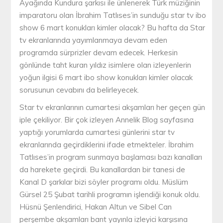
Ayağında Kundura şarkısı ile ünlenerek Türk müziğinin
imparatoru olan İbrahim Tatlıses’in sunduğu star tv ibo
show 6 mart konukları kimler olacak? Bu hafta da Star
tv ekranlarında yayımlanmaya devam eden
programda sürprizler devam edecek. Herkesin
gönlünde taht kuran yıldız isimlere olan izleyenlerin
yoğun ilgisi 6 mart ibo show konukları kimler olacak
sorusunun cevabını da belirleyecek.
Star tv ekranlarının cumartesi akşamları her geçen gün
iple çekiliyor. Bir çok izleyen Annelik Blog sayfasına
yaptığı yorumlarda cumartesi günlerini star tv
ekranlarında geçirdiklerini ifade etmekteler. İbrahim
Tatlıses’in program sunmaya başlaması bazı kanalları
da harekete geçirdi. Bu kanallardan bir tanesi de
Kanal D şarkılar bizi söyler programı oldu. Müslüm
Gürsel 25 Şubat tarihli programın işlendiği konuk oldu.
Hüsnü Şenlendirici, Hakan Altun ve Sibel Can
perşembe akşamları bant yayınla izleyici karşısına