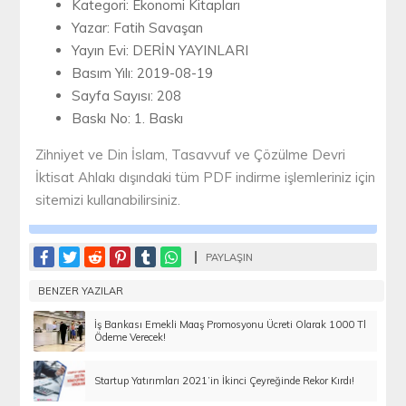
Kategori: Ekonomi Kitapları
Yazar: Fatih Savaşan
Yayın Evi: DERİN YAYINLARI
Basım Yılı: 2019-08-19
Sayfa Sayısı: 208
Baskı No: 1. Baskı
Zihniyet ve Din İslam, Tasavvuf ve Çözülme Devri
İktisat Ahlakı dışındaki tüm PDF indirme işlemleriniz için
sitemizi kullanabilirsiniz.
PAYLAŞIN
BENZER YAZILAR
İş Bankası Emekli Maaş Promosyonu Ücreti Olarak 1000 Tl
Ödeme Verecek!
Startup Yatırımları 2021’in İkinci Çeyreğinde Rekor Kırdı!