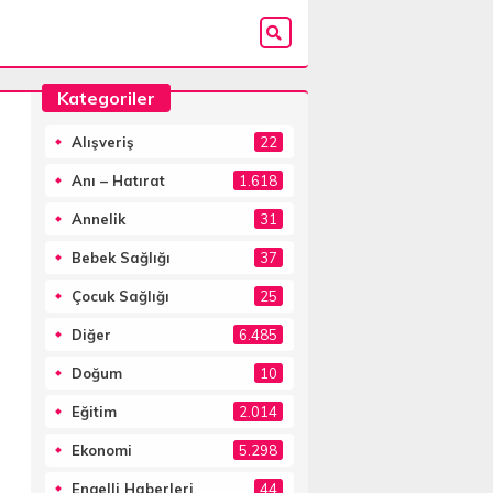
Kategoriler
Alışveriş
22
Anı – Hatırat
1.618
Annelik
31
Bebek Sağlığı
37
Çocuk Sağlığı
25
Diğer
6.485
Doğum
10
Eğitim
2.014
Ekonomi
5.298
Engelli Haberleri
44