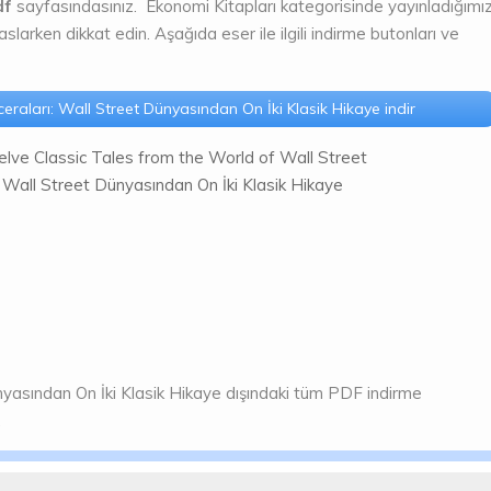
df
sayfasındasınız. Ekonomi Kitapları kategorisinde yayınladığımı
rken dikkat edin. Aşağıda eser ile ilgili indirme butonları ve
eraları: Wall Street Dünyasından On İki Klasik Hikaye indir
lve Classic Tales from the World of Wall Street
: Wall Street Dünyasından On İki Klasik Hikaye
nyasından On İki Klasik Hikaye dışındaki tüm PDF indirme
.