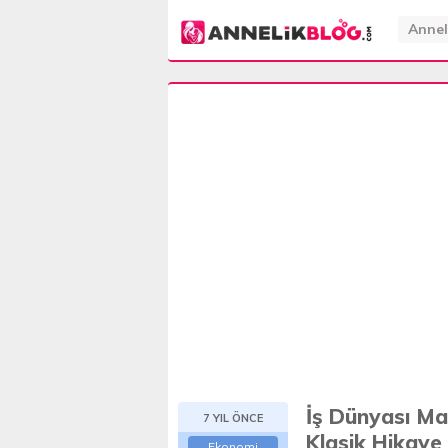
Annel
İş Dünyası Ma
7 YIL ÖNCE
Klasik Hikaye
Ekonomi