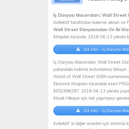
İş Dünyası Maceraları: Wall Street
Kollektif tarafından kaleme alınan 
Wall Street Dünyasından On İki Klas
Kitapları türünde, 2018-06-13 yılında
(24 mb) – İş Dünyası Mac
İş Dünyası Maceraları: Wall Street Dü
yukarıdaki indirme butonlarına tıklay
World of Wall Street ISBN numarasına s
Ekonomi Kitapları türündeki eseri PEG
6052996287. 2018-06-13 yılında yayın
Klasik Hikaye için tek yapmanız gereke
(24 mb) – İş Dünyası Mac
Kollektif ‘ın diğer eserleri için sitemizi 