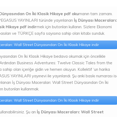
 Dünyasından On İki Klasik Hikaye pdf oku
manın tam zamanı.
ve PEGASUS YAYINLARI türünde yayınlanan
İş Dünyası Maceraları:
ik Hikaye pdf indir
mek için butonları kullanın. Sizlere Ekonomi
 basılan ve TÜRKÇE sayfa sayısına sahip olan kitabı sunduk.
eraları: Wall Street Dünyasından On İki Klasik Hikaye indir
nyasından On İki Klasik Hikaye bedava okumak için öncelikle
ın. Ardından Business Adventures: Twelve Classic Tales from the
ahip olan içeriğe gidin ve hemen okuyun. Kollektif ‘un harika
ASUS YAYINLARI yayınevi ile yayınlandı. Şu anki baskı numarası i
lanan İş Dünyası Maceraları: Wall Street Dünyasından On İki
n butonları kullanmak.
eraları: Wall Street Dünyasından On İki Klasik Hikaye indir
kullanabilirsiniz. Şu an
İş Dünyası Maceraları: Wall Street