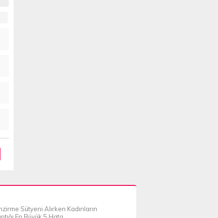
zirme Sütyeni Alırken Kadınların
ptığı En Büyük 5 Hata