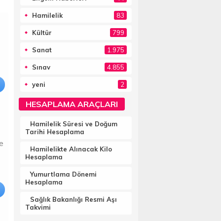
Hamilelik
83
Kültür
799
Sanat
1.975
Sınav
4.855
yeni
2
HESAPLAMA ARAÇLARI
Hamilelik Süresi ve Doğum
Tarihi Hesaplama
se
Hamilelikte Alınacak Kilo
Hesaplama
Yumurtlama Dönemi
Hesaplama
Sağlık Bakanlığı Resmi Aşı
Takvimi