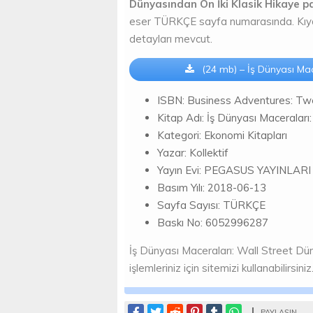
Dünyasından On İki Klasik Hikaye p
eser TÜRKÇE sayfa numarasında. Kıyasla
detayları mevcut.
(24 mb) – İş Dünyası Mac
ISBN: Business Adventures: Twe
Kitap Adı: İş Dünyası Maceraları
Kategori: Ekonomi Kitapları
Yazar: Kollektif
Yayın Evi: PEGASUS YAYINLARI
Basım Yılı: 2018-06-13
Sayfa Sayısı: TÜRKÇE
Baskı No: 6052996287
İş Dünyası Maceraları: Wall Street Dü
işlemleriniz için sitemizi kullanabilirsiniz
PAYLAŞIN