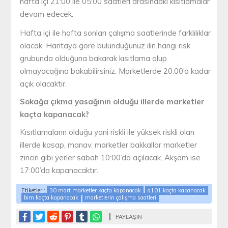
hafta içi 21:00 ile 05:00 saatleri arasındaki kısıtlamalar
devam edecek.
Hafta içi ile hafta sonları çalışma saatlerinde farklılıklar
olacak. Haritaya göre bulunduğunuz ilin hangi risk
grubunda olduğuna bakarak kısıtlama olup
olmayacağına bakabilirsiniz. Marketlerde 20:00’a kadar
açık olacaktır.
Sokağa çıkma yasağının olduğu illerde marketler
kaçta kapanacak?
Kısıtlamaların olduğu yani riskli ile yüksek riskli olan
illerde kasap, manav, marketler bakkallar marketler
zinciri gibi yerler sabah 10:00’da açılacak. Akşam ise
17:00’da kapanacaktır.
Etiketler :
30 mart marketler kaçta kapanacak
a101 kaçta kapanacak
bim kaçta kapanacak
marketlerin çalışma saatleri
PAYLAŞIN