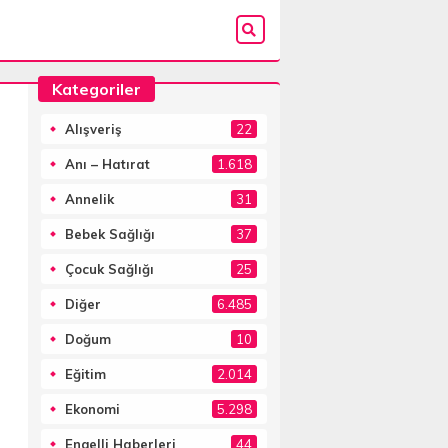
Kategoriler
Alışveriş
22
Anı – Hatırat
1.618
Annelik
31
Bebek Sağlığı
37
Çocuk Sağlığı
25
Diğer
6.485
Doğum
10
Eğitim
2.014
Ekonomi
5.298
Engelli Haberleri
44