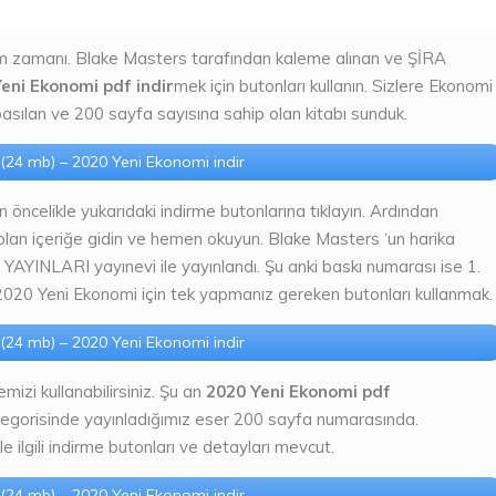
 zamanı. Blake Masters tarafından kaleme alınan ve ŞİRA
eni Ekonomi pdf indir
mek için butonları kullanın. Sizlere Ekonomi
basılan ve 200 sayfa sayısına sahip olan kitabı sunduk.
(24 mb) – 2020 Yeni Ekonomi indir
ncelikle yukarıdaki indirme butonlarına tıklayın. Ardından
n içeriğe gidin ve hemen okuyun. Blake Masters ‘un harika
 YAYINLARI yayınevi ile yayınlandı. Şu anki baskı numarası ise 1.
2020 Yeni Ekonomi için tek yapmanız gereken butonları kullanmak.
(24 mb) – 2020 Yeni Ekonomi indir
emizi kullanabilirsiniz. Şu an
2020 Yeni Ekonomi pdf
tegorisinde yayınladığımız eser 200 sayfa numarasında.
e ilgili indirme butonları ve detayları mevcut.
(24 mb) – 2020 Yeni Ekonomi indir