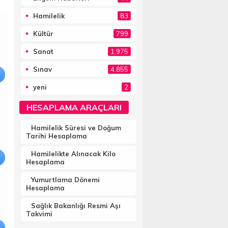
Hamilelik
83
Kültür
799
Sanat
1.975
Sınav
4.855
yeni
2
HESAPLAMA ARAÇLARI
Hamilelik Süresi ve Doğum
Tarihi Hesaplama
Hamilelikte Alınacak Kilo
Hesaplama
Yumurtlama Dönemi
Hesaplama
Sağlık Bakanlığı Resmi Aşı
Takvimi