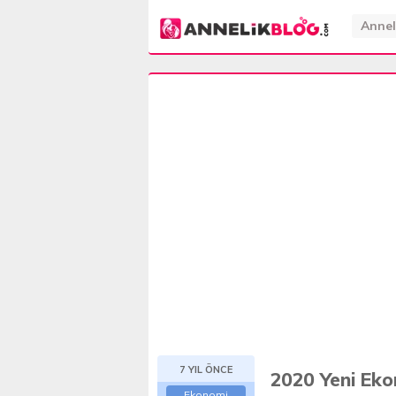
Annel
7 YIL ÖNCE
2020 Yeni Ek
Ekonomi