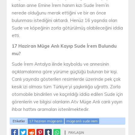
katılan anne Emine İrem hanım kızı Sude İrem’in
nerede olduğunu merak ettiğini ve bir an önce
bulunması istediğini aktardı. Henüz 16 yaşında olan
Sude ve köpeğinin zorla götürülmüş olabileceğini iddia
etti.
17 Haziran Müge Anlı Kayıp Sude İrem Bulundu
mu?
Sude İrem Antalya ilinde kayboldu ve annesinin
açıklamalarına göre yürüme güçlüğü bulunan bir kişi.
Canlı yayında gösterilen resimlerde üzerinde pek çok
kesik izi olması tüm Türkiye’yi şaşkınlığa uğrattı. Zorla
otomobile bindirilen ve kaçırıldığı iddia edilen Sude için
görenlerin ve bilgisi olanların Atv Müge Anlı canlı yayın
ihbar hattını aramaları istenilmektedir.
Etiketler :
17 haziran müge anlı
müge anlı sude irem
PAYLAŞIN