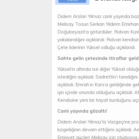
Didem Arslan Yılmaz canlı yayında bazı
Melisay Tosun Serkan Yıldırım Emirhan 
Doğubeyazıt’a götürdüler. Rıdvan Kızı
yakalandığını açıklandı. Rıdvan kendisi
Çete liderinin Yüksel odluğu açıklandı.
Sahte gelin çetesinde itiraflar geldi
Yüksel’in altında ise diğer Yüksel olduğ
istediğini açıkladı. Sadrettin’i tanıdığın
açıkladı. Emrah’ın Kars’a geldiğinde ge
işin içinde onunda olduğunu açıkladı. Af
Kendisine yeni bir hayat kurduğunu açık
Canlı yayında gözaltı!
Didem Arslan Yılmaz’la Vazgeçme pr
kızgınlığının devam ettiğimi açıkladı. 
Emniyet güçleri Melisay için stüdyoya ge