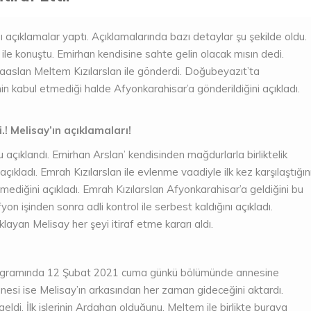
 açıklamalar yaptı. Açıklamalarında bazı detaylar şu şekilde oldu.
ile konuştu. Emirhan kendisine sahte gelin olacak mısın dedi.
laaslan Meltem Kızılarslan ile gönderdi. Doğubeyazıt’ta
nin kabul etmediği halde Afyonkarahisar’a gönderildiğini açıkladı.
.! Melisay’ın açıklamaları!
u açıklandı. Emirhan Arslan’ kendisinden mağdurlarla birliktelik
ı açıkladı. Emrah Kızılarslan ile evlenme vaadiyle ilk kez karşılaştığın
lmediğini açıkladı. Emrah Kızılarslan Afyonkarahisar’a geldiğini bu
yon işinden sonra adli kontrol ile serbest kaldığını açıkladı.
layan Melisay her şeyi itiraf etme kararı aldı.
ogramında 12 Şubat 2021 cuma günkü bölümünde annesine
Annesi ise Melisay’ın arkasından her zaman gideceğini aktardı.
ldi. İlk işlerinin Ardahan olduğunu, Meltem ile birlikte buraya