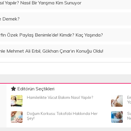
l Yapılır? Nasıl Bir Yarışma Kim Sunuyor
Ne Demek?
rfin Özek Paylaş Benimle’de! Kimdir? Kaç Yaşında?
 Mehmet Ali Erbil, Gökhan Çınar’ın Konuğu Oldu!
Editörün Seçtikleri
Hamilelikte Vücut Bakımı Nasıl Yapılır?
Em
Ya
Doğum Korkusu: Tokofobi Hakkında Her
Su
Şey!
Ne