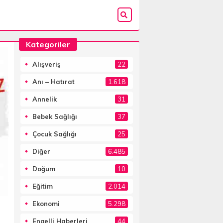
Kategoriler
Alışveriş
22
Anı – Hatırat
1.618
Annelik
31
Bebek Sağlığı
37
Çocuk Sağlığı
25
Diğer
6.485
Doğum
10
Eğitim
2.014
Ekonomi
5.298
Engelli Haberleri
44