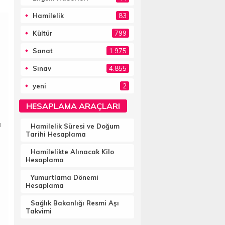
Hamilelik
83
Kültür
799
Sanat
1.975
Sınav
4.855
yeni
2
HESAPLAMA ARAÇLARI
ı
Hamilelik Süresi ve Doğum
Tarihi Hesaplama
Hamilelikte Alınacak Kilo
Hesaplama
Yumurtlama Dönemi
Hesaplama
Sağlık Bakanlığı Resmi Aşı
Takvimi