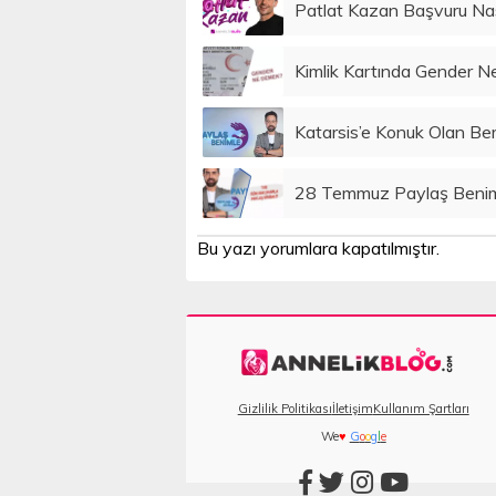
Patlat Kazan Başvuru Nası
Kimlik Kartında Gender 
Katarsis’e Konuk Olan Be
28 Temmuz Paylaş Benimle
Bu yazı yorumlara kapatılmıştır.
Gizlilik Politikası
İletişim
Kullanım Şartları
We
♥
G
o
o
g
l
e