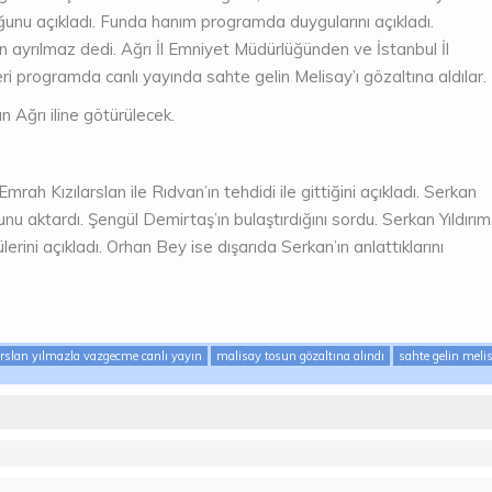
olduğunu açıkladı. Funda hanım programda duygularını açıkladı.
n ayrılmaz dedi. Ağrı İl Emniyet Müdürlüğünden ve İstanbul İl
 programda canlı yayında sahte gelin Melisay’ı gözaltına aldılar.
n Ağrı iline götürülecek.
Emrah Kızılarslan ile Rıdvan’ın tehdidi ile gittiğini açıkladı. Serkan
duğunu aktardı. Şengül Demirtaş’ın bulaştırdığını sordu. Serkan Yıldırım
ni açıkladı. Orhan Bey ise dışarıda Serkan’ın anlattıklarını
rslan yılmazla vazgecme canlı yayın
malisay tosun gözaltına alındı
sahte gelin meli