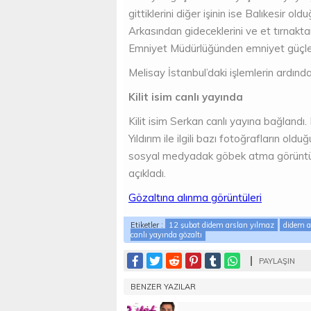
gittiklerini diğer işinin ise Balıkesir 
Arkasından gideceklerini ve et tırnakta
Emniyet Müdürlüğünden emniyet güçleri
Melisay İstanbul’daki işlemlerin ardında
Kilit isim canlı yayında
Kilit isim Serkan canlı yayına bağlandı. 
Yıldırım ile ilgili bazı fotoğrafların ol
sosyal medyadak göbek atma görüntüleri
açıkladı.
Gözaltına alınma görüntüleri
Etiketler :
12 şubat didem arslan yılmaz
didem a
canlı yayında gözaltı
PAYLAŞIN
BENZER YAZILAR