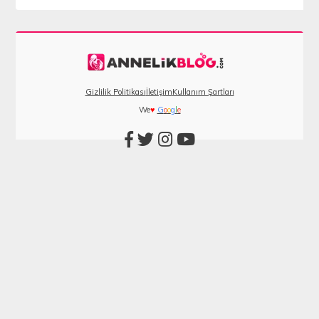
Gizlilik Politikası
İletişim
Kullanım Şartları
We
♥
G
o
o
g
l
e