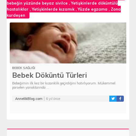
bebeğin yüzünde beyaz sivilce
,
Yetişkinlerde döküntülü
hastalıklar
,
Yetişkinlerde kızamık
,
Yüzde egzama
,
Zona
kurdeşen
BEBEK SAĞLIĞI
Bebek Döküntü Türleri
Bebeğimin ilk kez bir kızarıklık geçirdiğini hatırlıyorum. Mükemmel
porselen yanaklarında ...
AnnelikBlog.com
6 yıl önce