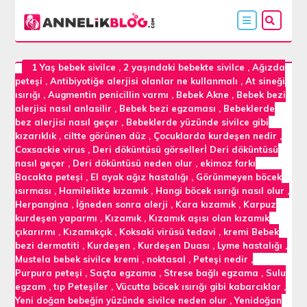
1 Yaş bebek sivilce
,
2 yaşındaki bebekte sivilce
,
Ağızda
peteşi
,
Antibiyotiğe alerjisi olanlar ne kullanmalı
,
At sineği
ısırığı
,
Augmentin penicillin varmı
,
Bebek Akne
,
Bebek bezi
alerjisi nasıl anlasilir
,
Bebek bezi egzaması
,
Bebeklerde
bez alerjisi nasıl geçer
,
Bebeklerde yüzünde sivilce gibi
kızarıklık
,
ciltte görünen düz
,
Çocuklarda kurdeşen nedir
,
Coxsackie virus
,
Deri döküntüsü görsellerİ Deri döküntüsü
nasıl geçer
,
Deri döküntüsü neden olur
,
ekimoz farkı
Bacakta peteşi
,
El ayak ağız hastalığı
,
Görünmeyen böcek
ısırması
,
Hamilelikte kızamık
,
Hangi böcek ısırığı nasıl olur
,
Herpangina
,
İğneden sonra alerji
,
Kara kızamık
,
Karpuz
kurdeşen yaparmı
,
Kızamık
,
Kızamık aşısı olan kızamık
çıkarırmı
,
Kızamıkçık
,
Koksaki virüsü tedavi
,
kremi Bebek
bezi dermatiti
,
Kurdeşen
,
Kurdeşen Duası
,
Lyme hastalığı
,
Mustela bebek sivilce kremi
,
noktasal
,
Peteşi nedir
,
Purpura peteşi
,
Saçta egzama
,
Strese bağlı egzama
,
Sulu
egzam
,
tıp Peteşiler
,
Vücutta böcek ısırığı gibi kabarcıklar
,
Yeni doğan bebeğin yüzünde sivilce neden olur
,
Yenidoğan