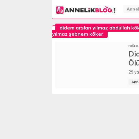
Annel
didem arslan yılmaz abdullah kö
yılmaz şebnem köker
DIĞER
Di
Öl
Açı
29 ya
Anne