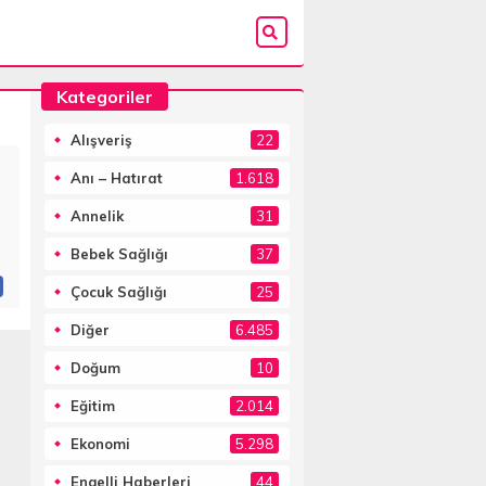
Kategoriler
Alışveriş
22
Anı – Hatırat
1.618
Annelik
31
Bebek Sağlığı
37
Çocuk Sağlığı
25
Diğer
6.485
Doğum
10
Eğitim
2.014
Ekonomi
5.298
Engelli Haberleri
44