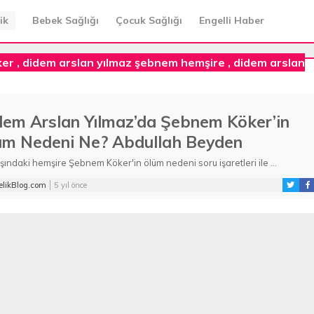
ik
Bebek Sağlığı
Çocuk Sağlığı
Engelli Haber
ker
,
didem arslan yılmaz şebnem hemşire
,
didem arslan
dem Arslan Yılmaz’da Şebnem Köker’in
üm Nedeni Ne? Abdullah Beyden
klamalar!
şındaki hemşire Şebnem Köker'in ölüm nedeni soru işaretleri ile ...
likBlog.com
5 yıl önce