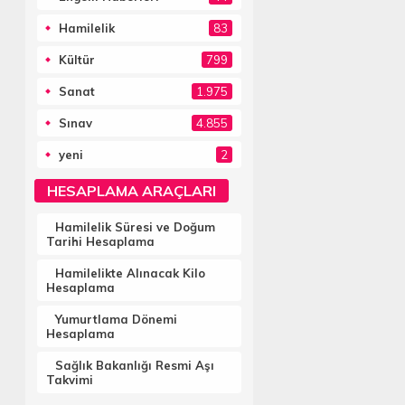
Hamilelik
83
Kültür
799
Sanat
1.975
Sınav
4.855
yeni
2
HESAPLAMA ARAÇLARI
Hamilelik Süresi ve Doğum
Tarihi Hesaplama
Hamilelikte Alınacak Kilo
Hesaplama
Yumurtlama Dönemi
Hesaplama
Sağlık Bakanlığı Resmi Aşı
Takvimi