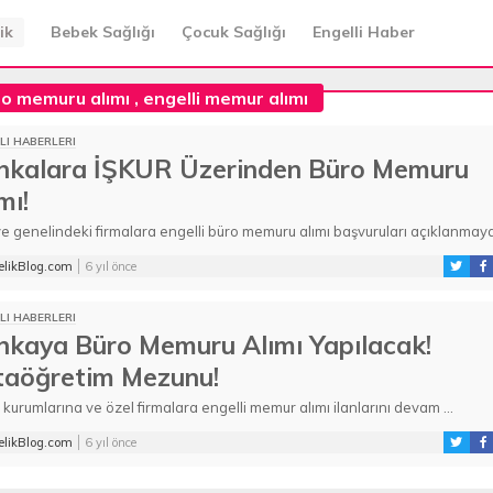
ik
Bebek Sağlığı
Çocuk Sağlığı
Engelli Haber
ro memuru alımı
,
engelli memur alımı
LI HABERLERI
nkalara İŞKUR Üzerinden Büro Memuru
mı!
ye genelindeki firmalara engelli büro memuru alımı başvuruları açıklanmay
 ...
likBlog.com
6 yıl önce
LI HABERLERI
nkaya Büro Memuru Alımı Yapılacak!
taöğretim Mezunu!
kurumlarına ve özel firmalara engelli memur alımı ilanlarını devam ...
likBlog.com
6 yıl önce