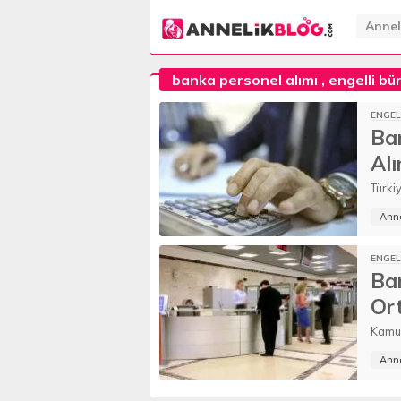
Annel
banka personel alımı
,
engelli bü
ENGEL
Ba
Alı
Türki
devam
Anne
ENGEL
Ba
Or
Kamu 
Anne