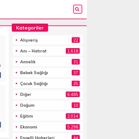
Kategoriler
Alışveriş
22
Anı – Hatırat
1.618
Annelik
31
a
Bebek Sağlığı
37
Çocuk Sağlığı
25
Diğer
6.485
Doğum
10
Eğitim
2.014
Ekonomi
5.298
Engelli Haberleri
44