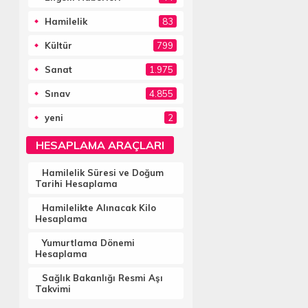
Hamilelik
83
Kültür
799
Sanat
1.975
Sınav
4.855
yeni
2
HESAPLAMA ARAÇLARI
Hamilelik Süresi ve Doğum
Tarihi Hesaplama
Hamilelikte Alınacak Kilo
Hesaplama
Yumurtlama Dönemi
Hesaplama
Sağlık Bakanlığı Resmi Aşı
Takvimi