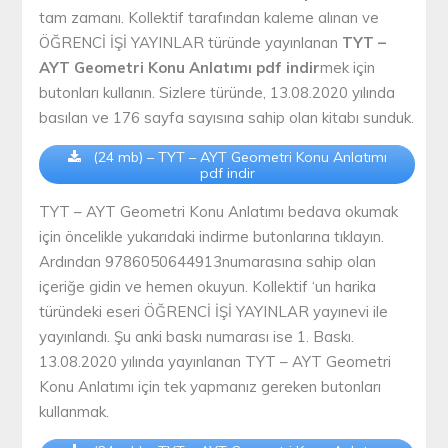
tam zamanı. Kollektif tarafından kaleme alınan ve
ÖĞRENCİ İŞİ YAYINLAR türünde yayınlanan
TYT –
AYT Geometri Konu Anlatımı pdf indir
mek için
butonları kullanın. Sizlere türünde, 13.08.2020 yılında
basılan ve 176 sayfa sayısına sahip olan kitabı sunduk.
(24 mb) – TYT – AYT Geometri Konu Anlatımı
pdf indir
TYT – AYT Geometri Konu Anlatımı bedava okumak
için öncelikle yukarıdaki indirme butonlarına tıklayın.
Ardından 9786050644913numarasına sahip olan
içeriğe gidin ve hemen okuyun. Kollektif ‘un harika
türündeki eseri ÖĞRENCİ İŞİ YAYINLAR yayınevi ile
yayınlandı. Şu anki baskı numarası ise 1. Baskı.
13.08.2020 yılında yayınlanan TYT – AYT Geometri
Konu Anlatımı için tek yapmanız gereken butonları
kullanmak.