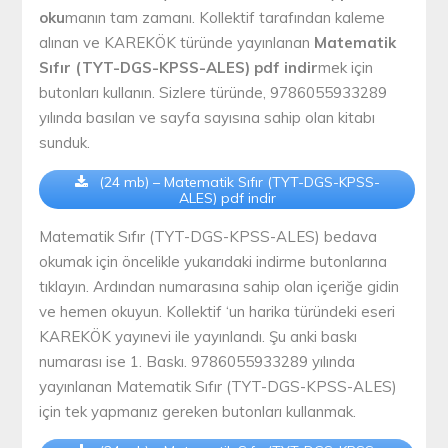
oku
manın tam zamanı. Kollektif tarafından kaleme
alınan ve KAREKÖK türünde yayınlanan
Matematik
Sıfır (TYT-DGS-KPSS-ALES) pdf indir
mek için
butonları kullanın. Sizlere türünde, 9786055933289
yılında basılan ve sayfa sayısına sahip olan kitabı
sunduk.
(24 mb) – Matematik Sıfır (TYT-DGS-KPSS-
ALES) pdf indir
Matematik Sıfır (TYT-DGS-KPSS-ALES) bedava
okumak için öncelikle yukarıdaki indirme butonlarına
tıklayın. Ardından numarasına sahip olan içeriğe gidin
ve hemen okuyun. Kollektif ‘un harika türündeki eseri
KAREKÖK yayınevi ile yayınlandı. Şu anki baskı
numarası ise 1. Baskı. 9786055933289 yılında
yayınlanan Matematik Sıfır (TYT-DGS-KPSS-ALES)
için tek yapmanız gereken butonları kullanmak.