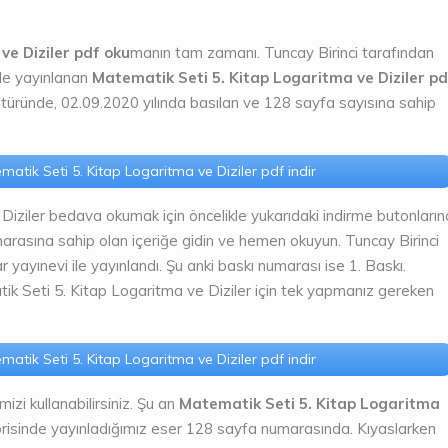
ve Diziler pdf oku
manın tam zamanı. Tuncay Birinci tarafından
de yayınlanan
Matematik Seti 5. Kitap Logaritma ve Diziler pd
re türünde, 02.09.2020 yılında basılan ve 128 sayfa sayısına sahip
atik Seti 5. Kitap Logaritma ve Diziler pdf indir
iziler bedava okumak için öncelikle yukarıdaki indirme butonların
asına sahip olan içeriğe gidin ve hemen okuyun. Tuncay Birinci
 yayınevi ile yayınlandı. Şu anki baskı numarası ise 1. Baskı.
ik Seti 5. Kitap Logaritma ve Diziler için tek yapmanız gereken
atik Seti 5. Kitap Logaritma ve Diziler pdf indir
emizi kullanabilirsiniz. Şu an
Matematik Seti 5. Kitap Logaritma
risinde yayınladığımız eser 128 sayfa numarasında. Kıyaslarken