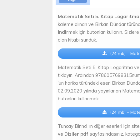
Matematik Seti 5. Kitap Logaritma 
kaleme alınan ve Birkan Dündar türün
indir
mek için butonları kullanın. Sizle
olan kitabı sunduk.
(24 mb) – Matem
Matematik Seti 5. Kitap Logaritma ve D
tıklayın. Ardından 9786057698315numar
‘un harika türündeki eseri Birkan Dündar
02.09.2020 yılında yayınlanan Matemat
butonları kullanmak.
(24 mb) – Matem
Tuncay Birinci ‘ın diğer eserleri için sit
ve Diziler pdf
sayfasındasınız. katego