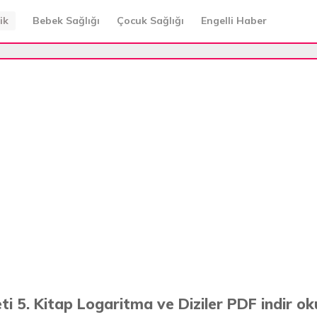
ik
Bebek Sağlığı
Çocuk Sağlığı
Engelli Haber
i 5. Kitap Logaritma ve Diziler PDF indir ok