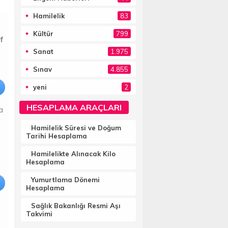
Hamilelik
83
Kültür
799
f
Sanat
1.975
Sınav
4.855
yeni
2
HESAPLAMA ARAÇLARI
a
Hamilelik Süresi ve Doğum
Tarihi Hesaplama
Hamilelikte Alınacak Kilo
Hesaplama
Yumurtlama Dönemi
Hesaplama
Sağlık Bakanlığı Resmi Aşı
Takvimi