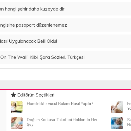
n hangi şehir daha kuzeyde dir
hangisine pasaport düzenlenemez
asıl Uygulanacak Belli Oldu!
n The Wall” Klibi, Şarkı Sözleri, Türkçesi
Editörün Seçtikleri
Hamilelikte Vücut Bakımı Nasıl Yapılır?
Em
Ya
Doğum Korkusu: Tokofobi Hakkında Her
Su
Şey!
Ne