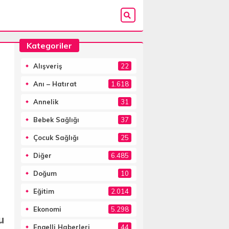
Kategoriler
Alışveriş
22
Anı – Hatırat
1.618
Annelik
31
Bebek Sağlığı
37
Çocuk Sağlığı
25
Diğer
6.485
Doğum
10
Eğitim
2.014
Ekonomi
5.298
u
Engelli Haberleri
44