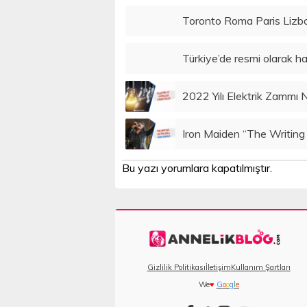
Toronto Roma Paris Lizbo
Türkiye’de resmi olarak 
2022 Yılı Elektrik Zammı N
Iron Maiden “The Writing O
Bu yazı yorumlara kapatılmıştır.
Gizlilik Politikası
İletişim
Kullanım Şartları
We
♥
G
o
o
g
l
e