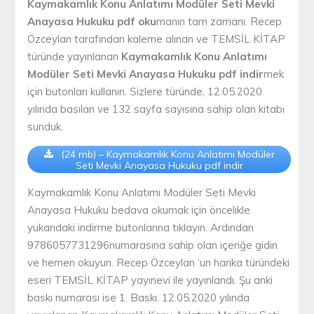
Kaymakamlık Konu Anlatımı Modüler Seti Mevki
Anayasa Hukuku pdf oku
manın tam zamanı. Recep
Özceylan tarafından kaleme alınan ve TEMSİL KİTAP
türünde yayınlanan
Kaymakamlık Konu Anlatımı
Modüler Seti Mevki Anayasa Hukuku pdf indir
mek
için butonları kullanın. Sizlere türünde, 12.05.2020
yılında basılan ve 132 sayfa sayısına sahip olan kitabı
sunduk.
(24 mb) – Kaymakamlık Konu Anlatımı Modüler
Seti Mevki Anayasa Hukuku pdf indir
Kaymakamlık Konu Anlatımı Modüler Seti Mevki
Anayasa Hukuku bedava okumak için öncelikle
yukarıdaki indirme butonlarına tıklayın. Ardından
9786057731296numarasına sahip olan içeriğe gidin
ve hemen okuyun. Recep Özceylan ‘un harika türündeki
eseri TEMSİL KİTAP yayınevi ile yayınlandı. Şu anki
baskı numarası ise 1. Baskı. 12.05.2020 yılında