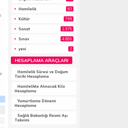
Hamilelik
83
s
Kültür
799
Sanat
1.975
Sınav
4.855
yeni
2
HESAPLAMA ARAÇLARI
Hamilelik Süresi ve Doğum
ür
Tarihi Hesaplama
Hamilelikte Alınacak Kilo
Hesaplama
Yumurtlama Dönemi
Hesaplama
Sağlık Bakanlığı Resmi Aşı
Takvimi