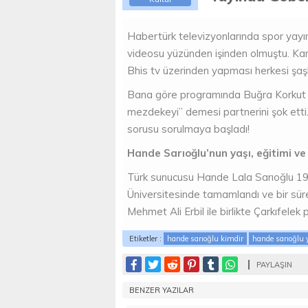
Habertürk televizyonlarında spor yay
videosu yüzünden işinden olmuştu. Kanal
Bhis tv üzerinden yapması herkesi şaşkı
Bana göre programında Buğra Korkut ile
mezdekeyi” demesi partnerini şok etti.
sorusu sorulmaya başladı!
Hande Sarıoğlu’nun yaşı, eğitimi ve
Türk sunucusu Hande Lala Sarıoğlu 19 E
Üniversitesinde tamamlandı ve bir süre
Mehmet Ali Erbil ile birlikte Çarkıfele
Etiketler :
hande sarıoğlu kimdir
hande sarıoğlu 
PAYLAŞIN
BENZER YAZILAR