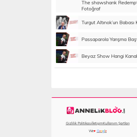
The shawshank Redemptio
Fotoğraf
Turgut Altınok’un Babası 
Passaparola Yarışma Başv
Beyaz Show Hangi Kana
Gizlilik Politikası
İletişim
Kullanım Şartları
We
♥
G
o
o
g
l
e