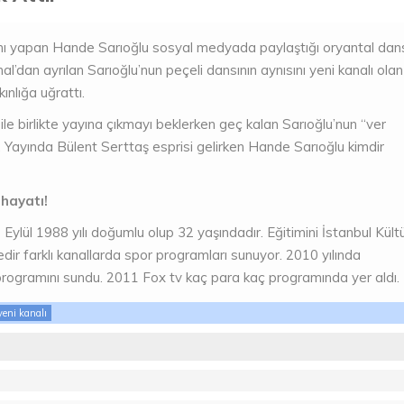
ını yapan Hande Sarıoğlu sosyal medyada paylaştığı oryantal dan
’dan ayrılan Sarıoğlu’nun peçeli dansının aynısını yeni kanalı olan
nlığa uğrattı.
 birlikte yayına çıkmayı beklerken geç kalan Sarıoğlu’nun “ver
 Yayında Bülent Serttaş esprisi gelirken Hande Sarıoğlu kimdir
 hayatı!
ylül 1988 yılı doğumlu olup 32 yaşındadır. Eğitimini İstanbul Kült
dir farklı kanallarda spor programları sunuyor. 2010 yılında
k programını sundu. 2011 Fox tv kaç para kaç programında yer aldı.
yeni kanalı