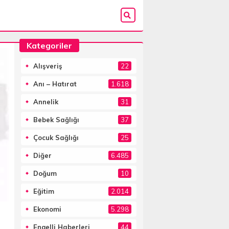
Kategoriler
Alışveriş
22
Anı – Hatırat
1.618
Annelik
31
Bebek Sağlığı
37
Çocuk Sağlığı
25
Diğer
6.485
Doğum
10
Eğitim
2.014
Ekonomi
5.298
Engelli Haberleri
44