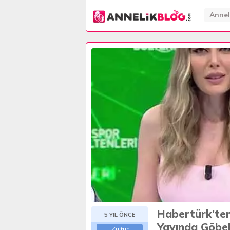
Annel
Habertürk’ten
5 YIL ÖNCE
Yayında Göbek
Kültür