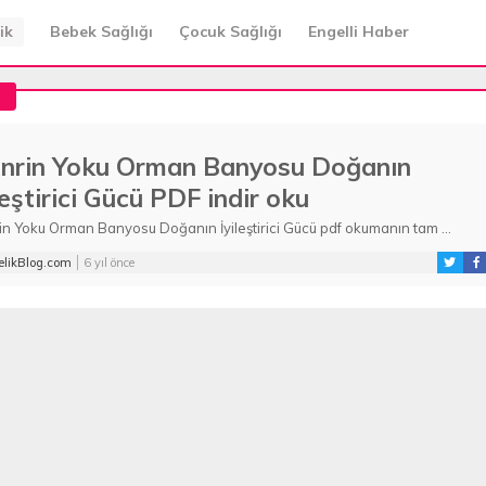
ik
Bebek Sağlığı
Çocuk Sağlığı
Engelli Haber
a
inrin Yoku Orman Banyosu Doğanın
leştirici Gücü PDF indir oku
in Yoku Orman Banyosu Doğanın İyileştirici Gücü pdf okumanın tam ...
likBlog.com
6 yıl önce