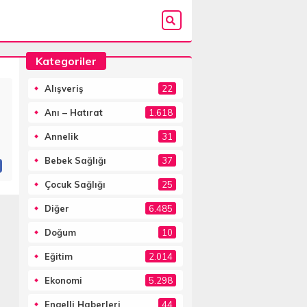
Kategoriler
Alışveriş
22
Anı – Hatırat
1.618
Annelik
31
Bebek Sağlığı
37
Çocuk Sağlığı
25
Diğer
6.485
Doğum
10
Eğitim
2.014
Ekonomi
5.298
Engelli Haberleri
44