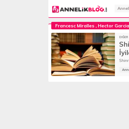
Annel
Francesc Miralles
,
Hector Garci
DIĞER
Sh
İyi
Shinr
Anne