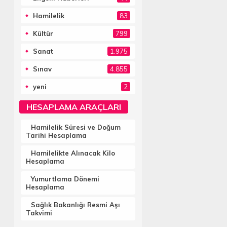
Hamilelik
83
Kültür
799
Sanat
1.975
Sınav
4.855
yeni
2
HESAPLAMA ARAÇLARI
Hamilelik Süresi ve Doğum
Tarihi Hesaplama
Hamilelikte Alınacak Kilo
Hesaplama
Yumurtlama Dönemi
Hesaplama
Sağlık Bakanlığı Resmi Aşı
Takvimi