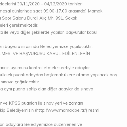
elgelerini 30/11/2020 – 04/12/2020 tarihleri
 mesai günlerinde saat 09.00-17.00 arasında) Mamak
Spor Salonu Durali Alıç Mh. 991. Sokak
eri gerekmektedir.
a ile veya diğer şekillerde yapılan başvurular kabul
sen başvuru sırasında Belediyemizce yapılacaktır.
LMESİ VE BAŞVURUSU KABUL EDİLENLERİN
larının uyumunu kontrol etmek suretiyle adaylar
 yüksek puanlı adaydan başlamak üzere atama yapılacak boş
sınava çağırılacaktır.
la aynı puana sahip olan diğer adaylar da sınava
 ve KPSS puanları ile sınav yeri ve zamanı
akip Belediyemizin (http://www.mamak.bel.tr/) resmi
rılan adaylara Belediyemizce düzenlenen ve