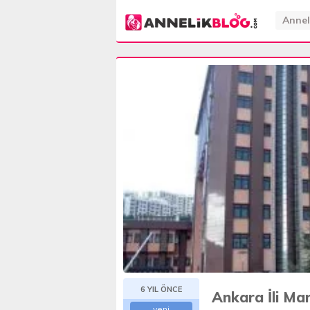
Annel
6 YIL ÖNCE
Ankara İli Ma
yeni