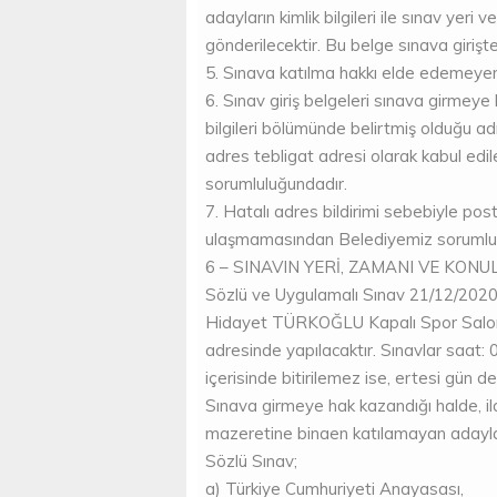
adayların kimlik bilgileri ile sınav yeri 
gönderilecektir. Bu belge sınava girişte
5. Sınava katılma hakkı elde edemeyen
6. Sınav giriş belgeleri sınava girmey
bilgileri bölümünde belirtmiş olduğu a
adres tebligat adresi olarak kabul edile
sorumluluğundadır.
7. Hatalı adres bildirimi sebebiyle po
ulaşmamasından Belediyemiz sorumlu 
6 – SINAVIN YERİ, ZAMANI VE KONU
Sözlü ve Uygulamalı Sınav 21/12/2020
Hidayet TÜRKOĞLU Kapalı Spor Salo
adresinde yapılacaktır. Sınavlar saat: 
içerisinde bitirilemez ise, ertesi gün d
Sınava girmeye hak kazandığı halde, il
mazeretine binaen katılamayan adaylar,
Sözlü Sınav;
a) Türkiye Cumhuriyeti Anayasası,