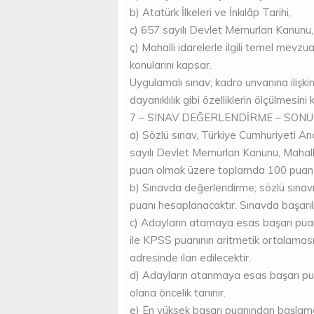
b) Atatürk İlkeleri ve İnkılâp Tarihi,
c) 657 sayılı Devlet Memurları Kanunu,
ç) Mahalli idarelerle ilgili temel mevzua
konularını kapsar.
Uygulamalı sınav; kadro unvanına ilişkin
dayanıklılık gibi özelliklerin ölçülmesin
7 – SINAV DEĞERLENDİRME – SONU
a) Sözlü sınav, Türkiye Cumhuriyeti Anay
sayılı Devlet Memurları Kanunu, Mahalli
puan olmak üzere toplamda 100 puan v
b) Sınavda değerlendirme; sözlü sınavı
puanı hesaplanacaktır. Sınavda başarılı
c) Adayların atamaya esas başarı puan
ile KPSS puanının aritmetik ortalaması
adresinde ilan edilecektir.
d) Adayların atanmaya esas başarı pu
olana öncelik tanınır.
e) En yüksek başarı puanından başlama