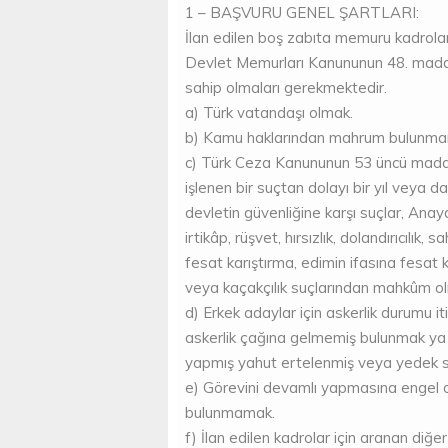
1 – BAŞVURU GENEL ŞARTLARI:
İlan edilen boş zabıta memuru kadrolar
Devlet Memurları Kanununun 48. maddesi
sahip olmaları gerekmektedir.
a) Türk vatandaşı olmak.
b) Kamu haklarından mahrum bulunm
c) Türk Ceza Kanununun 53 üncü maddes
işlenen bir suçtan dolayı bir yıl veya 
devletin güvenliğine karşı suçlar, Anay
irtikâp, rüşvet, hırsızlık, dolandırıcılık, 
fesat karıştırma, edimin ifasına fesat 
veya kaçakçılık suçlarından mahkûm 
d) Erkek adaylar için askerlik durumu it
askerlik çağına gelmemiş bulunmak ya 
yapmış yahut ertelenmiş veya yedek sı
e) Görevini devamlı yapmasına engel ol
bulunmamak.
f) İlan edilen kadrolar için aranan diğe