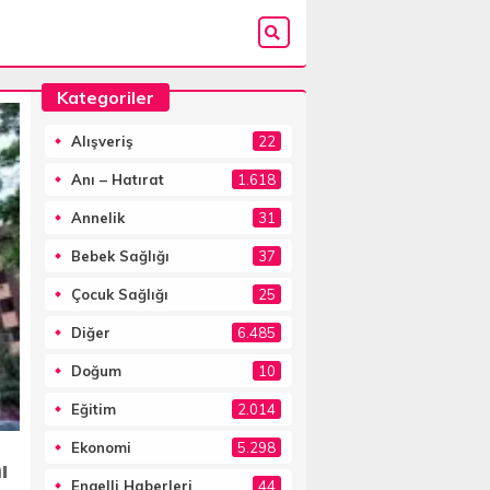
Kategoriler
Alışveriş
22
Anı – Hatırat
1.618
Annelik
31
Bebek Sağlığı
37
Çocuk Sağlığı
25
Diğer
6.485
Doğum
10
Eğitim
2.014
Ekonomi
5.298
ı
Engelli Haberleri
44