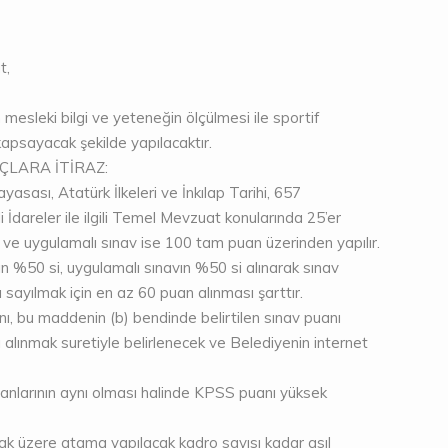
t,
 mesleki bilgi ve yeteneğin ölçülmesi ile sportif
i kapsayacak şekilde yapılacaktır.
ÇLARA İTİRAZ:
asası, Atatürk İlkeleri ve İnkılap Tarihi, 657
 İdareler ile ilgili Temel Mevzuat konularında 25’er
e uygulamalı sınav ise 100 tam puan üzerinden yapılır.
n %50 si, uygulamalı sınavın %50 si alınarak sınav
 sayılmak için en az 60 puan alınması şarttır.
ı, bu maddenin (b) bendinde belirtilen sınav puanı
 alınmak suretiyle belirlenecek ve Belediyenin internet
anlarının aynı olması halinde KPSS puanı yüksek
k üzere atama yapılacak kadro sayısı kadar asıl