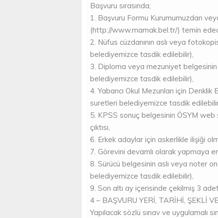
Başvuru sırasında;
1. Başvuru Formu Kurumumuzdan veya 
(http://www.mamak.bel.tr/) temin edec
2. Nüfus cüzdanının aslı veya fotokopisi
belediyemizce tasdik edilebilir),
3. Diploma veya mezuniyet belgesinin as
belediyemizce tasdik edilebilir),
4. Yabancı Okul Mezunları için Denklik B
suretleri belediyemizce tasdik edilebilir
5. KPSS sonuç belgesinin ÖSYM web si
çıktısı,
6. Erkek adaylar için askerlikle ilişiği o
7. Görevini devamlı olarak yapmaya en
8. Sürücü belgesinin aslı veya noter ona
belediyemizce tasdik edilebilir),
9. Son altı ay içerisinde çekilmiş 3 ade
4 – BAŞVURU YERİ, TARİHİ, ŞEKLİ V
Yapılacak sözlü sınav ve uygulamalı sına