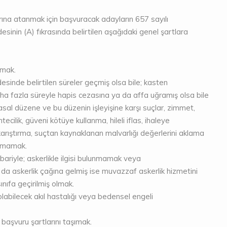
ına atanmak için başvuracak adayların 657 sayılı
nin (A) fıkrasında belirtilen aşağıdaki genel şartlara
amak.
inde belirtilen süreler geçmiş olsa bile; kasten
daha fazla süreyle hapis cezasına ya da affa uğramış olsa bile
asal düzene ve bu düzenin işleyişine karşı suçlar, zimmet,
sahtecilik, güveni kötüye kullanma, hileli iflas, ihaleye
karıştırma, suçtan kaynaklanan malvarlığı değerlerini aklama
olmamak.
ibariyle; askerlikle ilgisi bulunmamak veya
da askerlik çağına gelmiş ise muvazzaf askerlik hizmetini
nıfa geçirilmiş olmak.
abilecek akıl hastalığı veya bedensel engeli
r başvuru şartlarını taşımak.