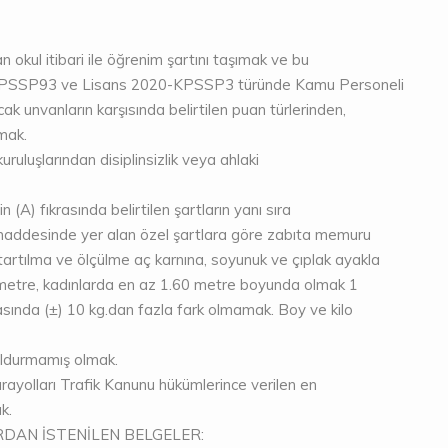
n okul itibari ile öğrenim şartını taşımak ve bu
20-KPSSP93 ve Lisans 2020-KPSSP3 türünde Kamu Personeli
 unvanların karşısında belirtilen puan türlerinden,
lmak.
ruluşlarından disiplinsizlik veya ahlaki
 (A) fıkrasında belirtilen şartların yanı sıra
maddesinde yer alan özel şartlara göre zabıta memuru
 tartılma ve ölçülme aç karnına, soyunuk ve çıplak ayakla
 metre, kadınlarda en az 1.60 metre boyunda olmak 1
rasında (±) 10 kg.dan fazla fark olmamak. Boy ve kilo
doldurmamış olmak.
arayolları Trafik Kanunu hükümlerince verilen en
k.
DAN İSTENİLEN BELGELER: