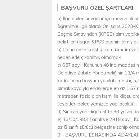
BAŞVURU ÖZEL ŞARTLARI
a) İlan edilen unvanlar için mezun oluna
öğrenimle ilgili olarak Önlisans 20
Seçme Sınavından (KPSS) alım yapılacak
belirtilen asgari KPSS puanını almış o
b) Daha önce çalıştığı kamu kurum ve ku
nedenlerle çıkarılmış olmamak.
c) 657 sayılı Kanunun 48 inci maddesinin
Belediye Zabıta Yönetmeliğinin 13/A 
kadrolarına başvuru yapılabilmesi için;
olmak kaydıyla erkeklerde en az 1.67
metreden fazla olan kısmı ile kilosu a
tespitleri belediyemizce yapılacaktır.
d) Sınavın yapıldığı tarihte 30 yaşını 
e) 13/10/1983 Tarihli ve 2918 sayılı K
az B sınıfı sürücü belgesine sahip olma
3 – BAŞVURU ESNASINDA ADAYLAR