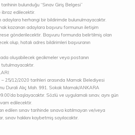
ve tarihinin bulunduğu “Sınav Giriş Belgesi’’
 ibraz edilecektir.
 adaylara herhangi bir bildirimde bulunulmayacaktır.
e hak kazanan adaylara başvuru formunun iletişim
drese gönderilecektir. Başvuru formunda belirtilmiş olan
cek olup, hatalı adres bildirimleri başvuranın
stada oluşabilecek gecikmeler veya postanın
tutulmayacaktır.
LARI:
 – 25/12/2020 tarihleri arasında Mamak Belediyesi
nu Durali Alıç Mah. 991. Sokak Mamak/ANKARA
09.00’da başlayacaktır. Sözlü ve uygulamalı sınav, aynı gün
evam edilecektir.
an edilen sınav tarihinde sınava katılmayan ve/veya
 sınav hakkını kaybetmiş sayılacaktır.