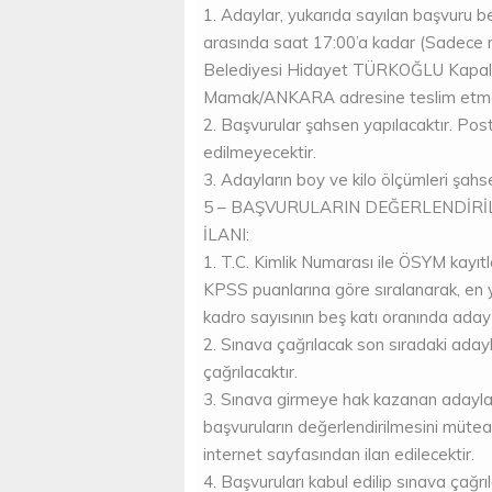
1. Adaylar, yukarıda sayılan başvuru b
arasında saat 17:00’a kadar (Sadece
Belediyesi Hidayet TÜRKOĞLU Kapalı 
Mamak/ANKARA adresine teslim etmel
2. Başvurular şahsen yapılacaktır. Post
edilmeyecektir.
3. Adayların boy ve kilo ölçümleri şah
5 – BAŞVURULARIN DEĞERLENDİRİ
İLANI:
1. T.C. Kimlik Numarası ile ÖSYM kayıt
KPSS puanlarına göre sıralanarak, en
kadro sayısının beş katı oranında aday 
2. Sınava çağrılacak son sıradaki aday
çağrılacaktır.
3. Sınava girmeye hak kazanan adaylar
başvuruların değerlendirilmesini müte
internet sayfasından ilan edilecektir.
4. Başvuruları kabul edilip sınava çağ