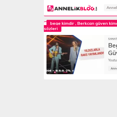
Annel
bege kimdir
,
Berkcan güven kim
sözleri
SANA
Beg
Gü
Youtu
Anne