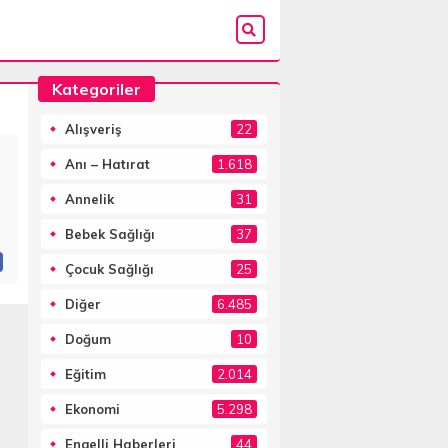
Kategoriler
Alışveriş
22
Anı – Hatırat
1.618
Annelik
31
Bebek Sağlığı
37
Çocuk Sağlığı
25
Diğer
6.485
Doğum
10
Eğitim
2.014
Ekonomi
5.298
Engelli Haberleri
44