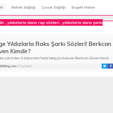
ik
Bebek Sağlığı
Çocuk Sağlığı
Engelli Haber
dir
,
yıldızlarla dans rap sözleri
,
yıldızlarla dans şarkı
T
e Yıldızlarla Raks Şarkı Sözleri! Berkcan
ven Kimdir?
be üzerinden 4 milyondan fazla takipçisi bulunan Berkcan Güven trend ...
likBlog.com
5 yıl önce