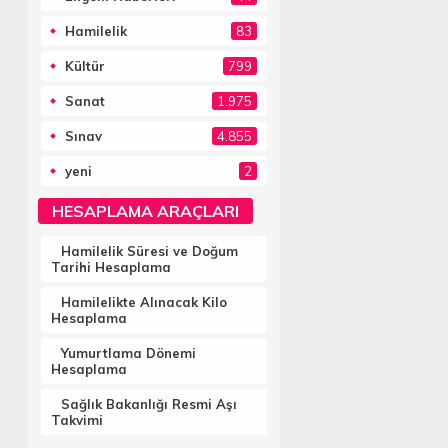
Hamilelik
83
Kültür
799
Sanat
1.975
Sınav
4.855
yeni
2
HESAPLAMA ARAÇLARI
Hamilelik Süresi ve Doğum
Tarihi Hesaplama
Hamilelikte Alınacak Kilo
Hesaplama
Yumurtlama Dönemi
Hesaplama
Sağlık Bakanlığı Resmi Aşı
Takvimi