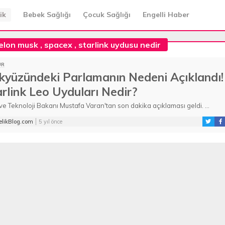
ik
Bebek Sağlığı
Çocuk Sağlığı
Engelli Haber
elon musk
,
spacex
,
starlink uydusu nedir
ÜR
kyüzündeki Parlamanın Nedeni Açıklandı!
rlink Leo Uyduları Nedir?
 ve Teknoloji Bakanı Mustafa Varan'tan son dakika açıklaması geldi. ...
likBlog.com
5 yıl önce