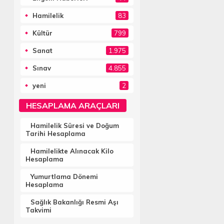
Hamilelik
83
Kültür
799
Sanat
1.975
Sınav
4.855
yeni
2
HESAPLAMA ARAÇLARI
Hamilelik Süresi ve Doğum
Tarihi Hesaplama
Hamilelikte Alınacak Kilo
Hesaplama
Yumurtlama Dönemi
Hesaplama
Sağlık Bakanlığı Resmi Aşı
Takvimi