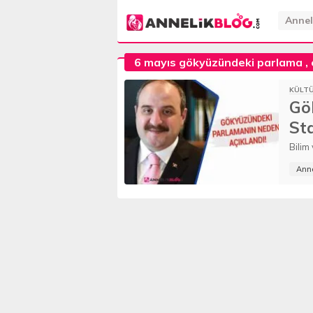
Annel
6 mayıs gökyüzündeki parlama
,
KÜLT
Gö
Sta
Bilim
Anne