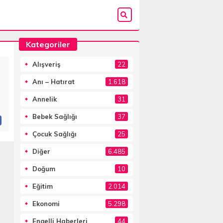
Kategoriler
Alışveriş
22
Anı – Hatırat
1.618
Annelik
31
Bebek Sağlığı
37
Çocuk Sağlığı
25
Diğer
6.485
Doğum
10
Eğitim
2.014
Ekonomi
5.298
Engelli Haberleri
44