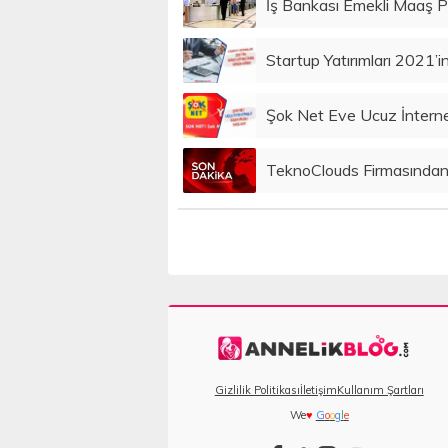
İş Bankası Emekli Maaş 
Startup Yatırımları 2021’i
Şok Net Eve Ucuz İnterne
TeknoClouds Firmasından İ
Gizlilik Politikası
İletişim
Kullanım Şartları
We
♥
G
o
o
g
l
e