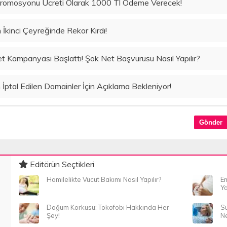
Promosyonu Ücreti Olarak 1000 Tl Ödeme Verecek!
n İkinci Çeyreğinde Rekor Kırdı!
t Kampanyası Başlattı! Şok Net Başvurusu Nasıl Yapılır?
ptal Edilen Domainler İçin Açıklama Bekleniyor!
Editörün Seçtikleri
Hamilelikte Vücut Bakımı Nasıl Yapılır?
Em
Ya
Doğum Korkusu: Tokofobi Hakkında Her
Su
Şey!
Ne