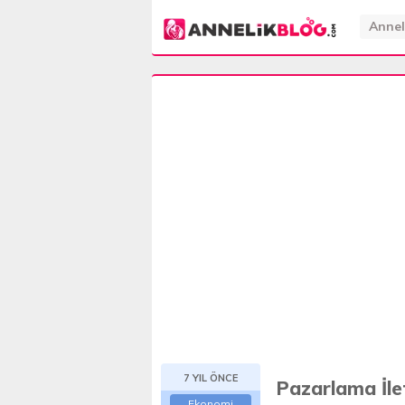
Annel
7 YIL ÖNCE
Pazarlama İle
Ekonomi