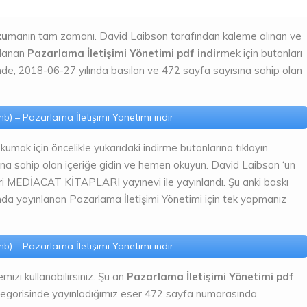
ku
manın tam zamanı. David Laibson tarafından kaleme alınan ve
lanan
Pazarlama İletişimi Yönetimi pdf indir
mek için butonları
ründe, 2018-06-27 yılında basılan ve 472 sayfa sayısına sahip olan
b) – Pazarlama İletişimi Yönetimi indir
mak için öncelikle yukarıdaki indirme butonlarına tıklayın.
sahip olan içeriğe gidin ve hemen okuyun. David Laibson ‘un
eri MEDİACAT KİTAPLARI yayınevi ile yayınlandı. Şu anki baskı
nda yayınlanan Pazarlama İletişimi Yönetimi için tek yapmanız
b) – Pazarlama İletişimi Yönetimi indir
emizi kullanabilirsiniz. Şu an
Pazarlama İletişimi Yönetimi pdf
tegorisinde yayınladığımız eser 472 sayfa numarasında.