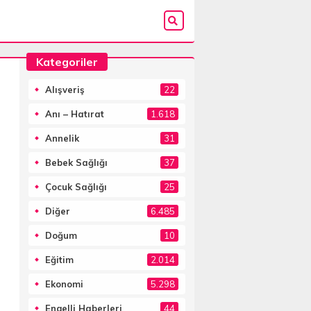
Kategoriler
Alışveriş
22
Anı – Hatırat
1.618
Annelik
31
Bebek Sağlığı
37
Çocuk Sağlığı
25
Diğer
6.485
Doğum
10
Eğitim
2.014
Ekonomi
5.298
Engelli Haberleri
44