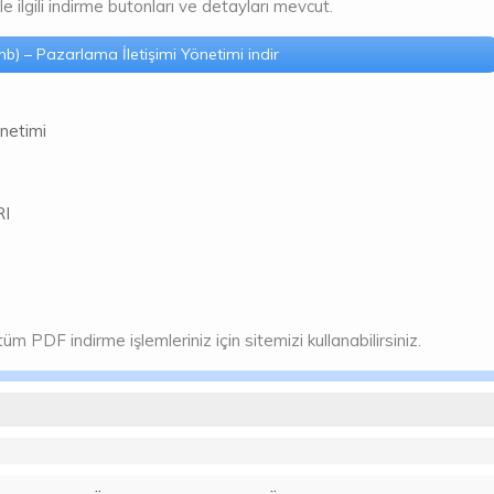
e ilgili indirme butonları ve detayları mevcut.
b) – Pazarlama İletişimi Yönetimi indir
önetimi
RI
üm PDF indirme işlemleriniz için sitemizi kullanabilirsiniz.