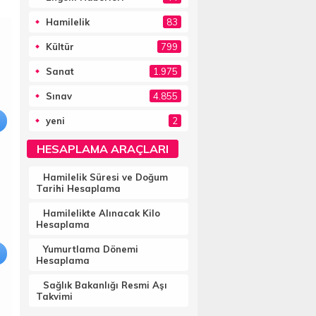
Hamilelik
83
Kültür
799
Sanat
1.975
Sınav
4.855
yeni
2
HESAPLAMA ARAÇLARI
Hamilelik Süresi ve Doğum
Tarihi Hesaplama
Hamilelikte Alınacak Kilo
Hesaplama
Yumurtlama Dönemi
Hesaplama
Sağlık Bakanlığı Resmi Aşı
Takvimi