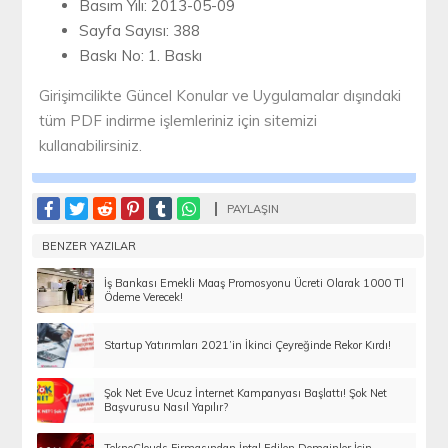
Basım Yılı: 2013-05-09
Sayfa Sayısı: 388
Baskı No: 1. Baskı
Girişimcilikte Güncel Konular ve Uygulamalar dışındaki
tüm PDF indirme işlemleriniz için sitemizi
kullanabilirsiniz.
PAYLAŞIN
BENZER YAZILAR
İş Bankası Emekli Maaş Promosyonu Ücreti Olarak 1000 Tl
Ödeme Verecek!
Startup Yatırımları 2021’in İkinci Çeyreğinde Rekor Kırdı!
Şok Net Eve Ucuz İnternet Kampanyası Başlattı! Şok Net
Başvurusu Nasıl Yapılır?