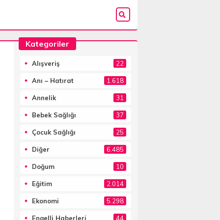
Kategoriler
Alışveriş
22
Anı – Hatırat
1.618
Annelik
31
Bebek Sağlığı
37
Çocuk Sağlığı
25
Diğer
6.485
Doğum
10
Eğitim
2.014
Ekonomi
5.298
Engelli Haberleri
44