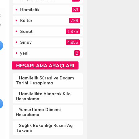
Hamilelik
83
E
Kültür
799
e
Sanat
1.975
Sınav
4.855
yeni
2
HESAPLAMA ARAÇLARI
Hamilelik Süresi ve Doğum
Tarihi Hesaplama
Hamilelikte Alınacak Kilo
Hesaplama
Yumurtlama Dönemi
Hesaplama
Sağlık Bakanlığı Resmi Aşı
Takvimi