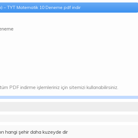
) – TYT Matematik 10 Deneme pdf indir
Deneme
PDF indirme işlemleriniz için sitemizi kullanabilirsiniz.
n hangi şehir daha kuzeyde dir