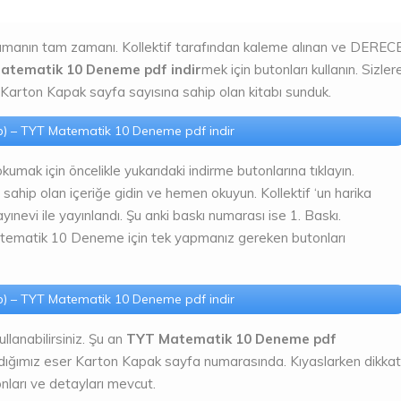
u
manın tam zamanı. Kollektif tarafından kaleme alınan ve DEREC
atematik 10 Deneme pdf indir
mek için butonları kullanın. Sizler
 Karton Kapak sayfa sayısına sahip olan kitabı sunduk.
) – TYT Matematik 10 Deneme pdf indir
 için öncelikle yukarıdaki indirme butonlarına tıklayın.
ip olan içeriğe gidin ve hemen okuyun. Kollektif ‘un harika
evi ile yayınlandı. Şu anki baskı numarası ise 1. Baskı.
tematik 10 Deneme için tek yapmanız gereken butonları
) – TYT Matematik 10 Deneme pdf indir
kullanabilirsiniz. Şu an
TYT Matematik 10 Deneme pdf
adığımız eser Karton Kapak sayfa numarasında. Kıyaslarken dikkat
tonları ve detayları mevcut.