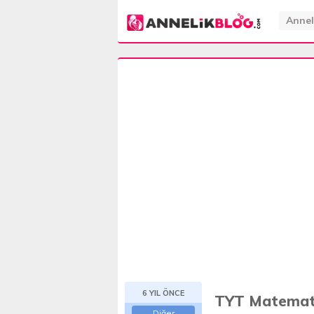
Annel
6 YIL ÖNCE
TYT Matemati
Diğer