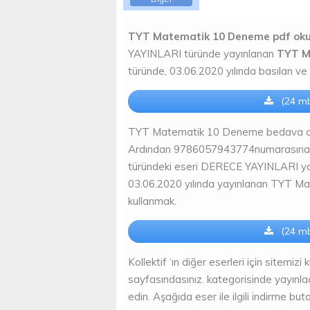
TYT Matematik 10 Deneme pdf ok
YAYINLARI türünde yayınlanan
TYT M
türünde, 03.06.2020 yılında basılan ve
(24 mb
TYT Matematik 10 Deneme bedava okumak
Ardından 9786057943774numarasına sah
türündeki eseri DERECE YAYINLARI yayın
03.06.2020 yılında yayınlanan TYT Ma
kullanmak.
(24 mb
Kollektif ‘ın diğer eserleri için sitemizi 
sayfasındasınız. kategorisinde yayınl
edin. Aşağıda eser ile ilgili indirme bu