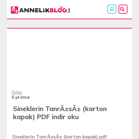
Diğer
6 yıl önce
Sineklerin TanrÄ±sÄ± (karton
kapak) PDF indir oku
Sineklerin TanrÄ±sÄ± (karton kapak) pdf