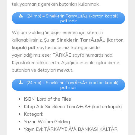
tek yapmanız gereken butonları kullanmak.
(24 mb) – Sineklerin TanrÄ±sÄ± (karton kapak)
pdf indir
William Golding ‘ın diğer eserleri için sitemizi
kullanabilirsiniz. Şu an
Sineklerin TanrÄ±sÄ± (karton
kapak) pdf
sayfasındasınız. kategorisinde
yayınladığımız eser TÃRKÃE sayfa numarasında.
Kıyaslarken dikkat edin. Aşağıda eser ile ilgili indirme
butonları ve detayları mevcut.
(24 mb) – Sineklerin TanrÄ±sÄ± (karton kapak)
pdf indir
ISBN: Lord of the Flies
Kitap Adı: Sineklerin TanrÄ±sÄ± (karton kapak)
Kategori:
Yazar: William Golding
Yayın Evi: TÃRKÄ°YE Ä°Å BANKASI KÃLTÃR