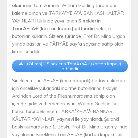
oku
manın tam zamanı. William Golding tarafından
kaleme alınan ve TÃRKÄ°YE Ä°Å BANKASI KÃLTÃR
YAYINLARI türünde yayınlanan
Sineklerin
TanrÄ±sÄ± (karton kapak) pdf indir
mek için
butonları kullanın. Sizlere türünde, Prof.Dr. Mina Urgan
yılında basılan ve TÃRKÃE sayfa sayısına sahip olan
kitabı sunduk.
(24 mb) – Sineklerin TanrÄ±sÄ± (karton kapak)
pdf indir
Sineklerin TanrÄ±sÄ± (karton kapak) bedava okumak
için öncelikle yukarıdaki indirme butonlarına tıklayın.
Ardından Lord of the Fliesnumarasına sahip olan
içeriğe gidin ve hemen okuyun. William Golding ‘un
harika türündeki eseri TÃRKÄ°YE Ä°Å BANKASI
KÃLTÃR YAYINLARI yayınevi ile yayınlandı. Şu anki
baskı numarası ise 1. Baskı. Prof.Dr. Mina Urgan yılında
yayınlanan Sineklerin TanrÄ±sÄ± (karton kapak) için