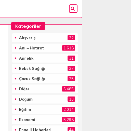
Kategoriler
Alışveriş
22
Anı – Hatırat
1.618
Annelik
31
Bebek Sağlığı
37
Çocuk Sağlığı
25
Diğer
6.485
Doğum
10
Eğitim
2.014
Ekonomi
5.298
Engelli Haberleri
44