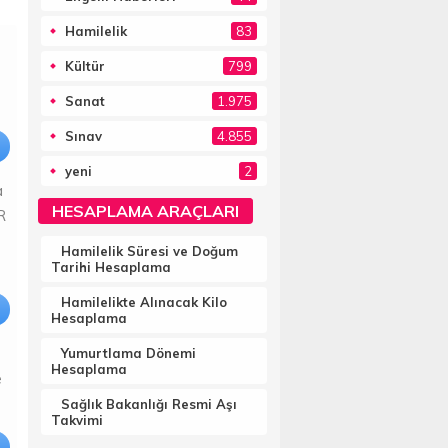
Hamilelik
83
Kültür
799
Sanat
1.975
Sınav
4.855
yeni
2
a
HESAPLAMA ARAÇLARI
R
Hamilelik Süresi ve Doğum
Tarihi Hesaplama
Hamilelikte Alınacak Kilo
Hesaplama
Yumurtlama Dönemi
Hesaplama
e
Sağlık Bakanlığı Resmi Aşı
Takvimi