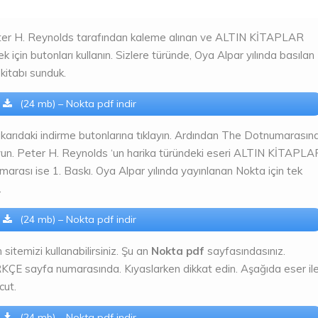
er H. Reynolds tarafından kaleme alınan ve ALTIN KİTAPLAR
k için butonları kullanın. Sizlere türünde, Oya Alpar yılında basılan
kitabı sunduk.
(24 mb) – Nokta pdf indir
karıdaki indirme butonlarına tıklayın. Ardından The Dotnumarasın
yun. Peter H. Reynolds ‘un harika türündeki eseri ALTIN KİTAPLA
umarası ise 1. Baskı. Oya Alpar yılında yayınlanan Nokta için tek
.
(24 mb) – Nokta pdf indir
 sitemizi kullanabilirsiniz. Şu an
Nokta pdf
sayfasındasınız.
KÇE sayfa numarasında. Kıyaslarken dikkat edin. Aşağıda eser il
cut.
(24 mb) – Nokta pdf indir